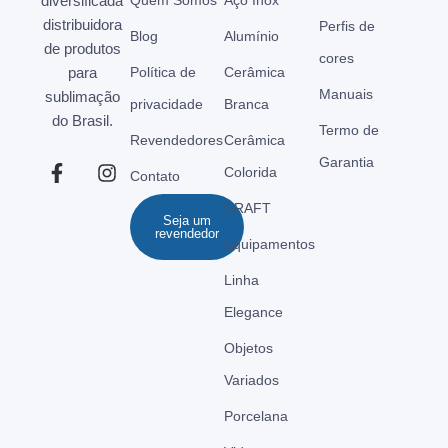
diversificada
distribuidora
Perfis de
Blog
Alumínio
de produtos
cores
para
Política de
Cerâmica
Manuais
sublimação
privacidade
Branca
do Brasil.
Termo de
Revendedores
Cerâmica
Garantia
Colorida
Contato
CRAFT
Seja um
revendedor
Equipamentos
Linha
Elegance
Objetos
Variados
Porcelana