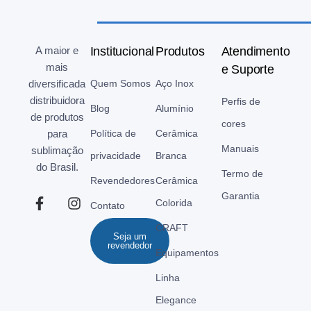
A maior e
Institucional
Produtos
Atendimento
mais
e Suporte
diversificada
Quem Somos
Aço Inox
distribuidora
Perfis de
Blog
Alumínio
de produtos
cores
para
Política de
Cerâmica
Manuais
sublimação
privacidade
Branca
do Brasil.
Termo de
Revendedores
Cerâmica
Garantia
Colorida
Contato
CRAFT
Seja um
revendedor
Equipamentos
Linha
Elegance