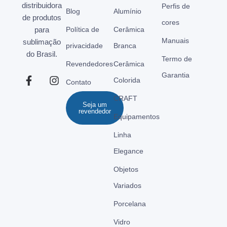
distribuidora
Perfis de
Blog
Alumínio
de produtos
cores
para
Política de
Cerâmica
Manuais
sublimação
privacidade
Branca
do Brasil.
Termo de
Revendedores
Cerâmica
Garantia
Colorida
Contato
CRAFT
Seja um
revendedor
Equipamentos
Linha
Elegance
Objetos
Variados
Porcelana
Vidro