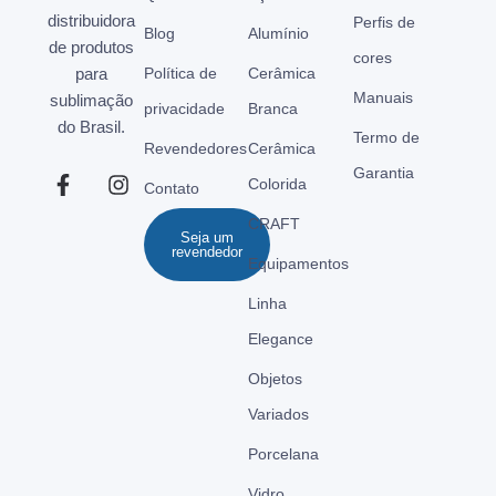
distribuidora
Perfis de
Blog
Alumínio
de produtos
cores
para
Política de
Cerâmica
Manuais
sublimação
privacidade
Branca
do Brasil.
Termo de
Revendedores
Cerâmica
Garantia
Colorida
Contato
CRAFT
Seja um
revendedor
Equipamentos
Linha
Elegance
Objetos
Variados
Porcelana
Vidro