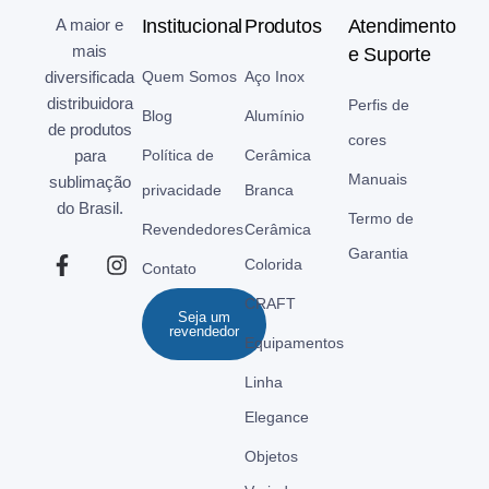
A maior e
Institucional
Produtos
Atendimento
mais
e Suporte
diversificada
Quem Somos
Aço Inox
distribuidora
Perfis de
Blog
Alumínio
de produtos
cores
para
Política de
Cerâmica
Manuais
sublimação
privacidade
Branca
do Brasil.
Termo de
Revendedores
Cerâmica
Garantia
Colorida
Contato
CRAFT
Seja um
revendedor
Equipamentos
Linha
Elegance
Objetos