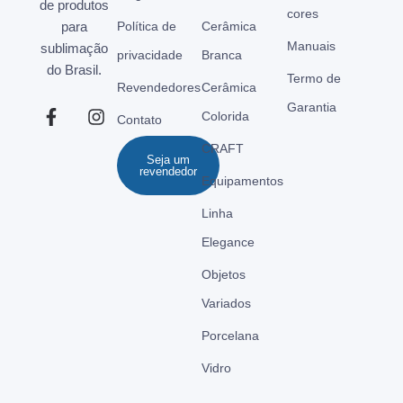
de produtos
cores
para
Política de
Cerâmica
Manuais
sublimação
privacidade
Branca
do Brasil.
Termo de
Revendedores
Cerâmica
Garantia
Colorida
Contato
CRAFT
Seja um
revendedor
Equipamentos
Linha
Elegance
Objetos
Variados
Porcelana
Vidro