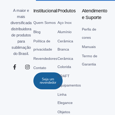
A maior e
Institucional
Produtos
Atendimento
mais
e Suporte
diversificada
Quem Somos
Aço Inox
distribuidora
Perfis de
Blog
Alumínio
de produtos
cores
para
Política de
Cerâmica
Manuais
sublimação
privacidade
Branca
do Brasil.
Termo de
Revendedores
Cerâmica
Garantia
Colorida
Contato
CRAFT
Seja um
revendedor
Equipamentos
Linha
Elegance
Objetos