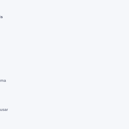
is
tima
 usar