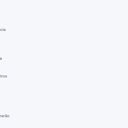
ncia
o
tros
rarão