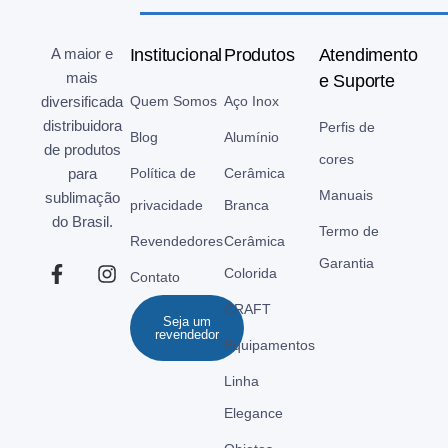
A maior e
Institucional
Produtos
Atendimento
mais
e Suporte
diversificada
Quem Somos
Aço Inox
distribuidora
Perfis de
Blog
Alumínio
de produtos
cores
para
Política de
Cerâmica
Manuais
sublimação
privacidade
Branca
do Brasil.
Termo de
Revendedores
Cerâmica
Garantia
Colorida
Contato
CRAFT
Seja um
revendedor
Equipamentos
Linha
Elegance