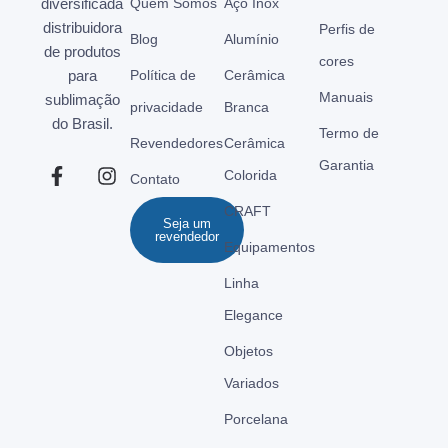
diversificada
Quem Somos
Aço Inox
distribuidora
Perfis de
Blog
Alumínio
de produtos
cores
para
Política de
Cerâmica
Manuais
sublimação
privacidade
Branca
do Brasil.
Termo de
Revendedores
Cerâmica
Garantia
Colorida
Contato
CRAFT
Seja um
revendedor
Equipamentos
Linha
Elegance
Objetos
Variados
Porcelana