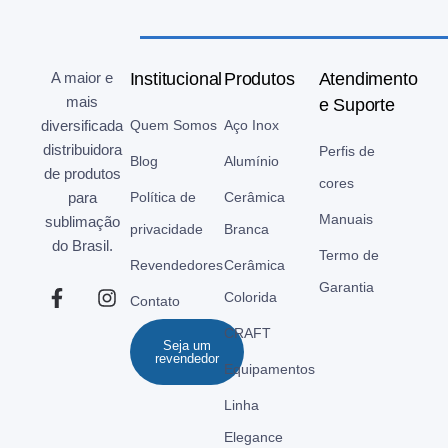
A maior e
Institucional
Produtos
Atendimento
mais
e Suporte
diversificada
Quem Somos
Aço Inox
distribuidora
Perfis de
Blog
Alumínio
de produtos
cores
para
Política de
Cerâmica
Manuais
sublimação
privacidade
Branca
do Brasil.
Termo de
Revendedores
Cerâmica
Garantia
Colorida
Contato
CRAFT
Seja um
revendedor
Equipamentos
Linha
Elegance