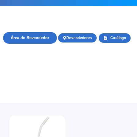
Área do Revendedor
Revendedores
Catálogo
Tampa Acrilico
Início
/
Vidro
/ Tampa Acrilico