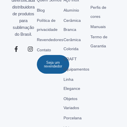
diversificada
distribuidora
Perfis de
Blog
Alumínio
de produtos
cores
para
Política de
Cerâmica
Manuais
sublimação
privacidade
Branca
do Brasil.
Termo de
Revendedores
Cerâmica
Garantia
Colorida
Contato
CRAFT
Seja um
revendedor
Equipamentos
Linha
Elegance
Objetos
Variados
Porcelana