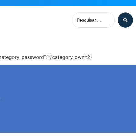
1″,”category_password”:””,”category_own”:2}
.