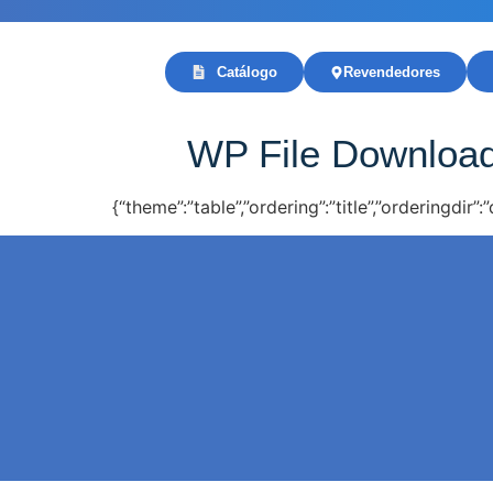
Catálogo
Revendedores
WP File Downloa
{“theme”:”table”,”ordering”:”title”,”orderingdir