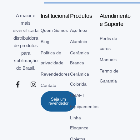
A maior e
Institucional
Produtos
Atendimento
mais
e Suporte
diversificada
Quem Somos
Aço Inox
distribuidora
Perfis de
Blog
Alumínio
de produtos
cores
para
Política de
Cerâmica
Manuais
sublimação
privacidade
Branca
do Brasil.
Termo de
Revendedores
Cerâmica
Garantia
Colorida
Contato
CRAFT
Seja um
revendedor
Equipamentos
Linha
Elegance
Objetos