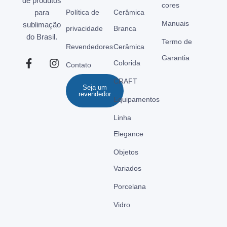
de produtos
cores
para
Política de
Cerâmica
Manuais
sublimação
privacidade
Branca
do Brasil.
Termo de
Revendedores
Cerâmica
Garantia
Colorida
Contato
CRAFT
Seja um
revendedor
Equipamentos
Linha
Elegance
Objetos
Variados
Porcelana
Vidro