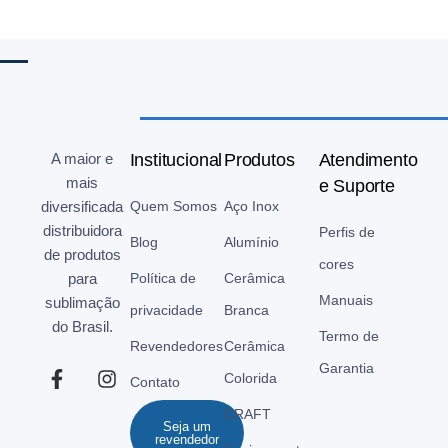
A maior e
Institucional
Produtos
Atendimento
mais
e Suporte
diversificada
Quem Somos
Aço Inox
distribuidora
Perfis de
Blog
Alumínio
de produtos
cores
para
Política de
Cerâmica
Manuais
sublimação
privacidade
Branca
do Brasil.
Termo de
Revendedores
Cerâmica
Garantia
Colorida
Contato
CRAFT
Seja um
revendedor