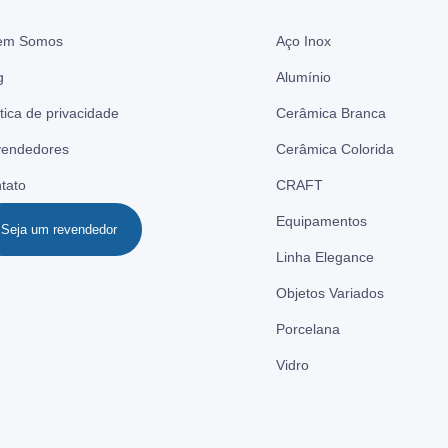
em Somos
Aço Inox
g
Alumínio
ítica de privacidade
Cerâmica Branca
endedores
Cerâmica Colorida
tato
CRAFT
Equipamentos
Seja um revendedor
Linha Elegance
Objetos Variados
Porcelana
Vidro