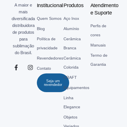
A maior e
Institucional
Produtos
Atendimento
mais
e Suporte
diversificada
Quem Somos
Aço Inox
distribuidora
Perfis de
Blog
Alumínio
de produtos
cores
para
Política de
Cerâmica
Manuais
sublimação
privacidade
Branca
do Brasil.
Termo de
Revendedores
Cerâmica
Garantia
Colorida
Contato
CRAFT
Seja um
revendedor
Equipamentos
Linha
Elegance
Objetos
Variados