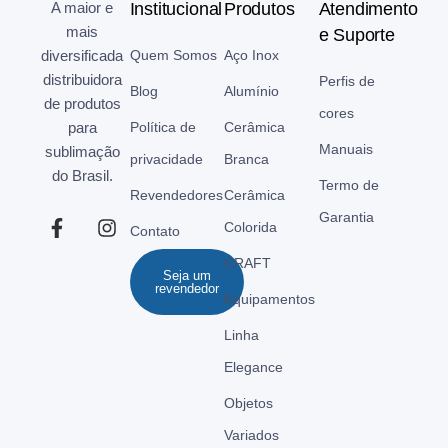
A maior e
Institucional
Produtos
Atendimento
mais
e Suporte
diversificada
Quem Somos
Aço Inox
distribuidora
Perfis de
Blog
Alumínio
de produtos
cores
para
Política de
Cerâmica
Manuais
sublimação
privacidade
Branca
do Brasil.
Termo de
Revendedores
Cerâmica
Garantia
Colorida
Contato
CRAFT
Seja um
revendedor
Equipamentos
Linha
Elegance
Objetos
Variados