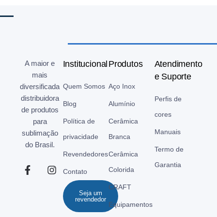
A maior e
Institucional
Produtos
Atendimento
mais
e Suporte
diversificada
Quem Somos
Aço Inox
distribuidora
Perfis de
Blog
Alumínio
de produtos
cores
para
Política de
Cerâmica
Manuais
sublimação
privacidade
Branca
do Brasil.
Termo de
Revendedores
Cerâmica
Garantia
Colorida
Contato
CRAFT
Seja um
revendedor
Equipamentos