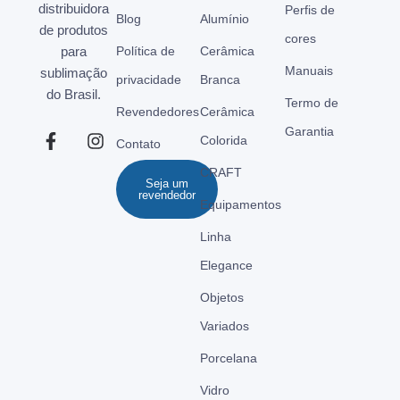
distribuidora
Perfis de
Blog
Alumínio
de produtos
cores
para
Política de
Cerâmica
Manuais
sublimação
privacidade
Branca
do Brasil.
Termo de
Revendedores
Cerâmica
Garantia
Colorida
Contato
CRAFT
Seja um
revendedor
Equipamentos
Linha
Elegance
Objetos
Variados
Porcelana
Vidro