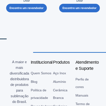
Dour
Dour
Encontre um revendedor
Encontre um revendedor
A maior e
Institucional
Produtos
Atendimento
mais
e Suporte
diversificada
Quem Somos
Aço Inox
distribuidora
Perfis de
Blog
Alumínio
de produtos
cores
para
Política de
Cerâmica
Manuais
sublimação
privacidade
Branca
do Brasil.
Termo de