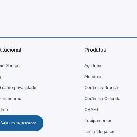
titucional
Produtos
em Somos
Aço Inox
g
Alumínio
ítica de privacidade
Cerâmica Branca
endedores
Cerâmica Colorida
tato
CRAFT
Equipamentos
Seja um revendedor
Linha Elegance