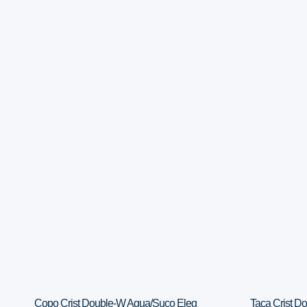
Copo Crist Double-W Agua/Suco Eleg
Taca Crist D