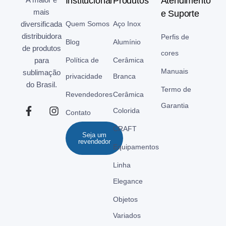
Institucional
Produtos
Atendimento
mais
e Suporte
diversificada
Quem Somos
Aço Inox
distribuidora
Perfis de
Blog
Alumínio
de produtos
cores
para
Política de
Cerâmica
Manuais
sublimação
privacidade
Branca
do Brasil.
Termo de
Revendedores
Cerâmica
Garantia
Colorida
Contato
CRAFT
Seja um
revendedor
Equipamentos
Linha
Elegance
Objetos
Variados