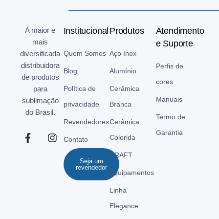
A maior e
Institucional
Produtos
Atendimento
mais
e Suporte
diversificada
Quem Somos
Aço Inox
distribuidora
Perfis de
Blog
Alumínio
de produtos
cores
para
Política de
Cerâmica
Manuais
sublimação
privacidade
Branca
do Brasil.
Termo de
Revendedores
Cerâmica
Garantia
Colorida
Contato
CRAFT
Seja um
revendedor
Equipamentos
Linha
Elegance