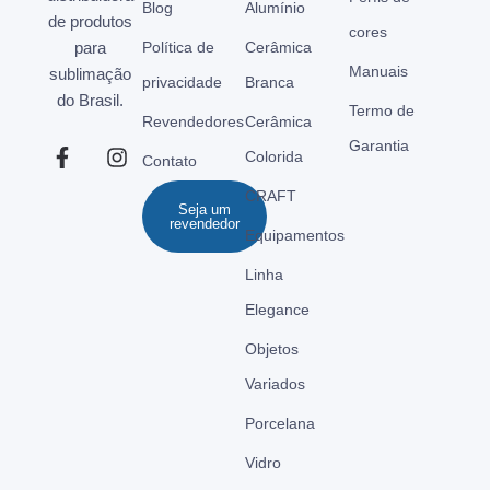
Blog
Alumínio
de produtos
cores
para
Política de
Cerâmica
Manuais
sublimação
privacidade
Branca
do Brasil.
Termo de
Revendedores
Cerâmica
Garantia
Colorida
Contato
CRAFT
Seja um
revendedor
Equipamentos
Linha
Elegance
Objetos
Variados
Porcelana
Vidro