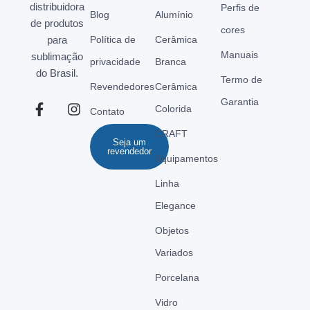
distribuidora
Perfis de
Blog
Alumínio
de produtos
cores
para
Política de
Cerâmica
Manuais
sublimação
privacidade
Branca
do Brasil.
Termo de
Revendedores
Cerâmica
Garantia
Colorida
Contato
CRAFT
Seja um
revendedor
Equipamentos
Linha
Elegance
Objetos
Variados
Porcelana
Vidro