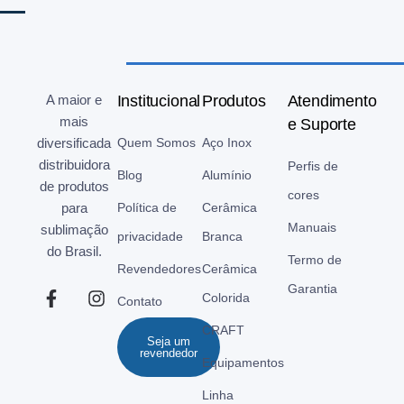
A maior e
Institucional
Produtos
Atendimento
mais
e Suporte
diversificada
Quem Somos
Aço Inox
distribuidora
Perfis de
Blog
Alumínio
de produtos
cores
para
Política de
Cerâmica
Manuais
sublimação
privacidade
Branca
do Brasil.
Termo de
Revendedores
Cerâmica
Garantia
Colorida
Contato
CRAFT
Seja um
revendedor
Equipamentos
Linha