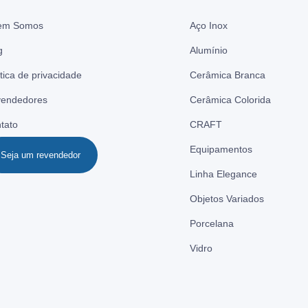
em Somos
Aço Inox
g
Alumínio
ítica de privacidade
Cerâmica Branca
endedores
Cerâmica Colorida
tato
CRAFT
Equipamentos
Seja um revendedor
Linha Elegance
Objetos Variados
Porcelana
Vidro