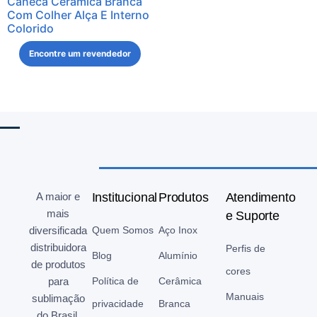
Caneca Cerâmica Branca
Com Colher Alça E Interno
Colorido
Encontre um revendedor
A maior e
Institucional
Produtos
Atendimento
mais
e Suporte
diversificada
Quem Somos
Aço Inox
distribuidora
Perfis de
Blog
Alumínio
de produtos
cores
para
Política de
Cerâmica
Manuais
sublimação
privacidade
Branca
do Brasil.