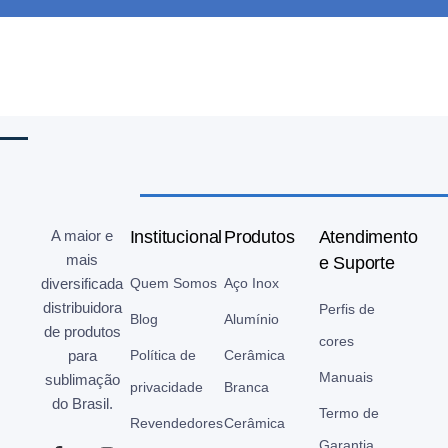
A maior e
Institucional
Produtos
Atendimento
mais
e Suporte
diversificada
Quem Somos
Aço Inox
distribuidora
Perfis de
Blog
Alumínio
de produtos
cores
para
Política de
Cerâmica
Manuais
sublimação
privacidade
Branca
do Brasil.
Termo de
Revendedores
Cerâmica
Garantia